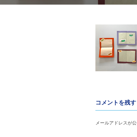
ア
術
協
の
会
た
201013
め
う
の
芸
ら
術
や
協
会
す
ア
コメントを残す
ー
メールアドレスが公
ト