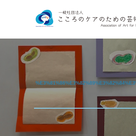
コ
般
ン
社
テ
団
ン
一
法
ツ
人
般
へ
こ
社
こ
ス
団
ろ
キ
法
の
ッ
人
%E3%81%86%E3%82%89%E3%82%84%E
ケ
プ
こ
ア
の
こ
た
ろ
め
の
の
ケ
芸