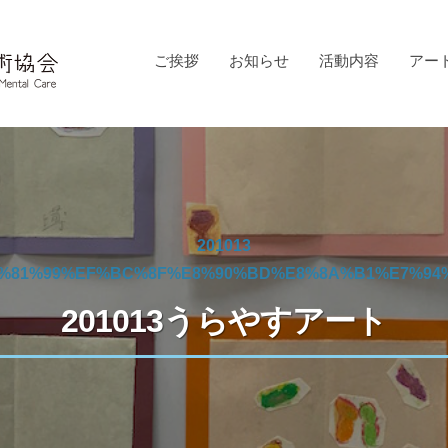
ご挨拶
お知らせ
活動内容
アー
201013
3%81%99%EF%BC%8F%E8%90%BD%E8%8A%B1%E7%94%
201013うらやすアート