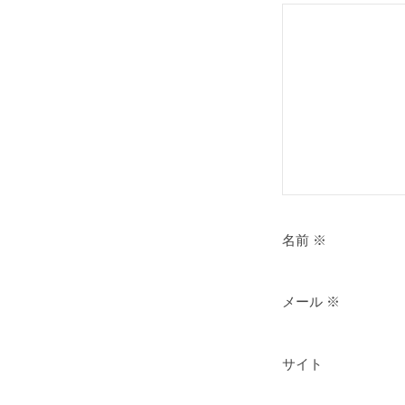
2020
年
10
月
14
日
by
aamc-
art
名前
※
メール
※
サイト