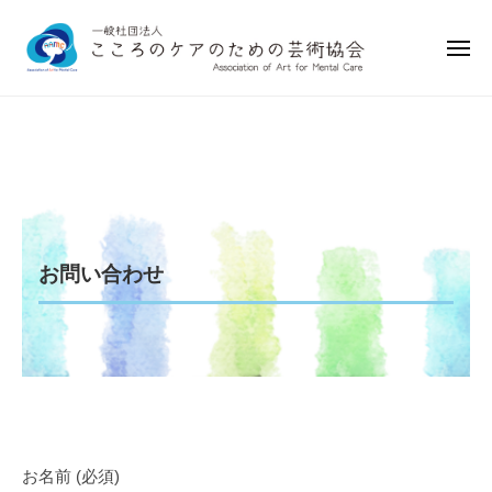
一
ー
コ
般
ン
社
メ
ニ
テ
団
ュ
一
ー
ン
法
般
人
ツ
社
こ
へ
お
こ
団
ス
問
ろ
法
キ
の
人
い
ッ
ケ
お問い合わせ
こ
プ
合
ア
こ
の
わ
ろ
た
せ
め
の
の
ケ
2024
芸
ア
年
術
の
8
協
お名前 (必須)