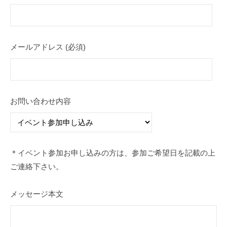
た
月
会
め
14
日
の
by
芸
メールアドレス (必須)
aamc-
術
art
協
会
お問い合わせ内容
＊イベント参加お申し込みの方は、参加ご希望日を記載の上
ご連絡下さい。
メッセージ本文