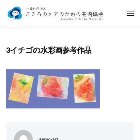
一
ー
コ
般
ン
社
メ
ニ
テ
団
ュ
一
ー
ン
法
般
人
ツ
社
こ
へ
3イチゴの水彩画参考作品
こ
団
ス
ろ
法
キ
の
人
ッ
ケ
こ
プ
ア
こ
の
ろ
た
め
の
の
ケ
芸
ア
術
の
協
aamc-art