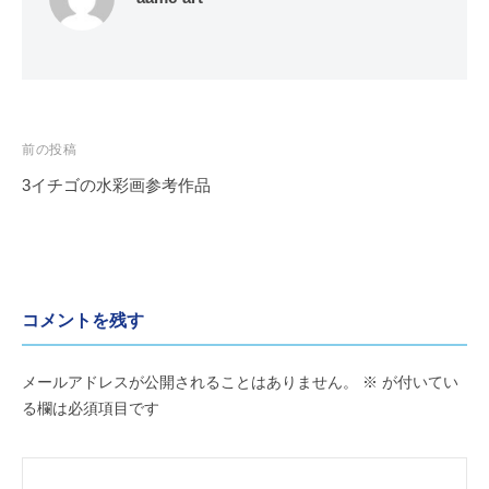
た
会
め
の
芸
術
投
前の投稿
協
稿
会
3イチゴの水彩画参考作品
ナ
ビ
ゲ
ー
コメントを残す
シ
ョ
メールアドレスが公開されることはありません。
※
が付いてい
ン
る欄は必須項目です