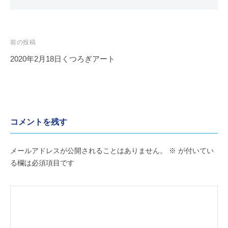
た
会
め
の
投
芸
前の投稿
稿
術
2020年2月18日くつろぎアート
ナ
協
ビ
会
ゲ
ー
コメントを残す
シ
ョ
メールアドレスが公開されることはありません。
※
が付いてい
ン
る欄は必須項目です