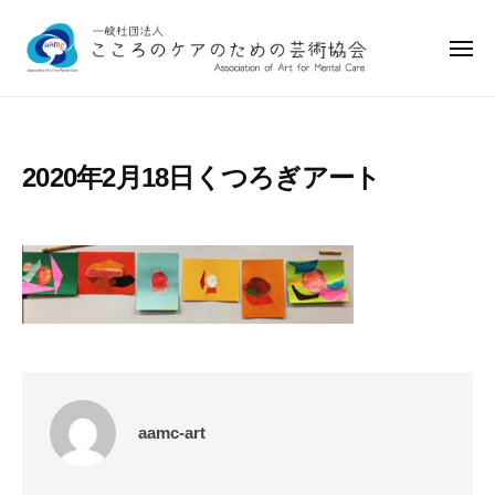
一
ー
コ
般
ン
社
メ
ニ
テ
団
ュ
一
ー
ン
法
般
人
ツ
社
こ
へ
2020年2月18日くつろぎアート
こ
団
ス
ろ
法
キ
の
人
ッ
ケ
こ
プ
ア
こ
の
ろ
た
め
の
の
ケ
芸
aamc-art
ア
術
の
協