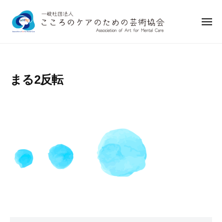
一
ー
コ
般
ン
社
メ
ニ
テ
団
ュ
一
ー
ン
法
般
人
ツ
社
こ
へ
まる2反転
こ
団
ス
ろ
法
キ
の
人
ッ
ケ
こ
プ
ア
こ
の
ろ
た
め
の
の
ケ
芸
ア
術
の
協