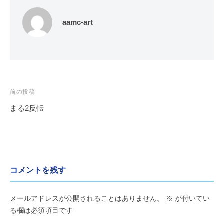
た
会
め
aamc-art
の
芸
術
協
会
投
前の投稿
稿
まる2反転
ナ
ビ
ゲ
ー
コメントを残す
シ
ョ
メールアドレスが公開されることはありません。
※
が付いてい
ン
る欄は必須項目です