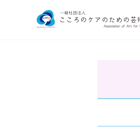
コ
般
ン
社
テ
団
ン
一
法
ツ
人
般
へ
こ
社
こ
ス
団
ア
ろ
キ
法
の
ッ
ー
人
ケ
プ
ト
こ
ア
の
こ
コ
た
ろ
め
レ
の
の
ケ
芸